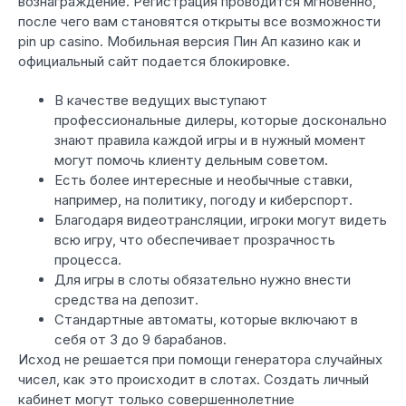
вознаграждение. Регистрация проводится мгновенно,
после чего вам становятся открыты все возможности
pin up casino. Мобильная версия Пин Ап казино как и
официальный сайт подается блокировке.
В качестве ведущих выступают
профессиональные дилеры, которые досконально
знают правила каждой игры и в нужный момент
могут помочь клиенту дельным советом.
Есть более интересные и необычные ставки,
например, на политику, погоду и киберспорт.
Благодаря видеотрансляции, игроки могут видеть
всю игру, что обеспечивает прозрачность
процесса.
Для игры в слоты обязательно нужно внести
средства на депозит.
Стандартные автоматы, которые включают в
себя от 3 до 9 барабанов.
Исход не решается при помощи генератора случайных
чисел, как это происходит в слотах. Создать личный
кабинет могут только совершеннолетние