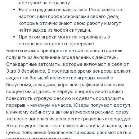
доступом на страницу.
Все сотрудники онлайн казино Pinup являются
настоящими профессионалами своего дела,
которые отлично знают свою работу и могут
найти выход из любой ситуации.
При этом игроки могут не переживать о
сохранности средств на зеркале.
Билеты можно приобрести на сайте оператора или
получить за выполнение определенных действий.
Стандартные автоматы, которые включают в себя от
3 до 9 барабанов. В последнее время вендоры делают
акцент на большой количестве игровых линий с
бонусными, раундами, хорошей графикой и высоким
процентом отдачи.. В первую очередь необходимо
прекратить игровую сессию и сделать продолжить
перерыв – минимум на часов. Юзеры получают доступ
к личному кабинету в автоматическом режиме, сразу
же после выполнения всех регистрационных процедур.
Вход осуществляется с помощью логина и пароля, но с
целью повышения безопасности можно рассмотреть и