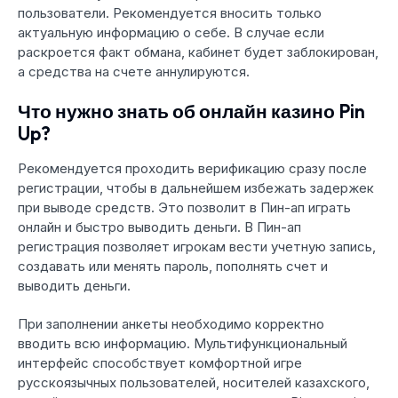
пользователи. Рекомендуется вносить только
актуальную информацию о себе. В случае если
раскроется факт обмана, кабинет будет заблокирован,
а средства на счете аннулируются.
Что нужно знать об онлайн казино Pin
Up?
Рекомендуется проходить верификацию сразу после
регистрации, чтобы в дальнейшем избежать задержек
при выводе средств. Это позволит в Пин-ап играть
онлайн и быстро выводить деньги. В Пин-ап
регистрация позволяет игрокам вести учетную запись,
создавать или менять пароль, пополнять счет и
выводить деньги.
При заполнении анкеты необходимо корректно
вводить всю информацию. Мультифункциональный
интерфейс способствует комфортной игре
русскоязычных пользователей, носителей казахского,