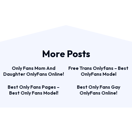
More Posts
Only Fans Mom And
Free Trans Onlyfans – Best
Daughter OnlyFans Online!
OnlyFans Model
Best Only Fans Pages –
Best Only Fans Gay
Best Only Fans Model!
OnlyFans Online!