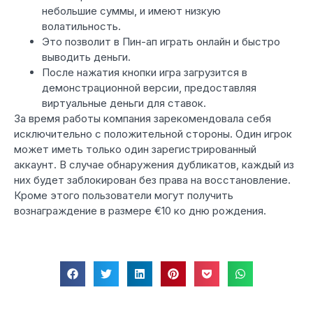
небольшие суммы, и имеют низкую
волатильность.
Это позволит в Пин-ап играть онлайн и быстро
выводить деньги.
После нажатия кнопки игра загрузится в
демонстрационной версии, предоставляя
виртуальные деньги для ставок.
За время работы компания зарекомендовала себя
исключительно с положительной стороны. Один игрок
может иметь только один зарегистрированный
аккаунт. В случае обнаружения дубликатов, каждый из
них будет заблокирован без права на восстановление.
Кроме этого пользователи могут получить
вознаграждение в размере €10 ко дню рождения.