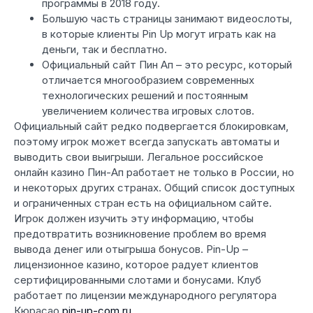
программы в 2018 году.
Большую часть страницы занимают видеослоты,
в которые клиенты Pin Up могут играть как на
деньги, так и бесплатно.
Официальный сайт Пин Ап – это ресурс, который
отличается многообразием современных
технологических решений и постоянным
увеличением количества игровых слотов.
Официальный сайт редко подвергается блокировкам,
поэтому игрок может всегда запускать автоматы и
выводить свои выигрыши. Легальное российское
онлайн казино Пин-Ап работает не только в России, но
и некоторых других странах. Общий список доступных
и ограниченных стран есть на официальном сайте.
Игрок должен изучить эту информацию, чтобы
предотвратить возникновение проблем во время
вывода денег или отыгрыша бонусов. Pin-Up –
лицензионное казино, которое радует клиентов
сертифицированными слотами и бонусами. Клуб
работает по лицензии международного регулятора
Кюрасао
pin-up-com.ru
.