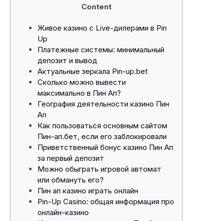
Content
Живое казино с Live-дилерами в Pin
Up
Платежные системы: минимальный
депозит и вывод
Актуальные зеркала Pin-up.bet
Сколько можно вывести
максимально в Пин Ап?
География деятельности казино Пин
Ап
Как пользоваться основным сайтом
Пин-ап.бет, если его заблокировали
Приветственный бонус казино Пин Ап
за первый депозит
Можно обыграть игровой автомат
или обмануть его?
Пин ап казино играть онлайн
Pin-Up Casino: общая информация про
онлайн-казино