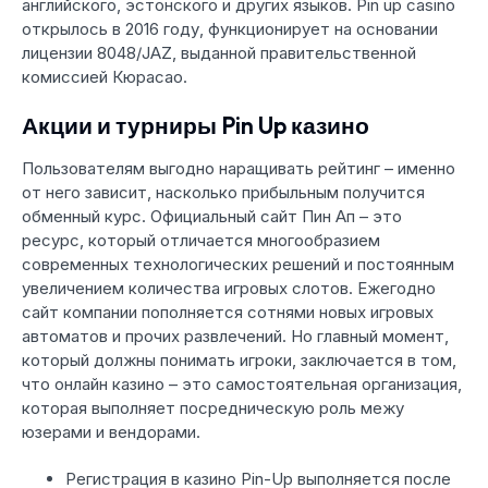
английского, эстонского и других языков. Pin up casino
открылось в 2016 году, функционирует на основании
лицензии 8048/JAZ, выданной правительственной
комиссией Кюрасао.
Акции и турниры Pin Up казино
Пользователям выгодно наращивать рейтинг – именно
от него зависит, насколько прибыльным получится
обменный курс. Официальный сайт Пин Ап – это
ресурс, который отличается многообразием
современных технологических решений и постоянным
увеличением количества игровых слотов. Ежегодно
сайт компании пополняется сотнями новых игровых
автоматов и прочих развлечений. Но главный момент,
который должны понимать игроки, заключается в том,
что онлайн казино – это самостоятельная организация,
которая выполняет посредническую роль межу
юзерами и вендорами.
Регистрация в казино Pin-Up выполняется после