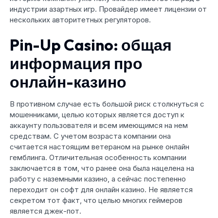
индустрии азартных игр. Провайдер имеет лицензии от
нескольких авторитетных регуляторов.
Pin-Up Casino: общая
информация про
онлайн-казино
В противном случае есть большой риск столкнуться с
мошенниками, целью которых является доступ к
аккаунту пользователя и всем имеющимся на нем
средствам. С учетом возраста компании она
считается настоящим ветераном на рынке онлайн
гемблинга. Отличительная особенность компании
заключается в том, что ранее она была нацелена на
работу с наземными казино, а сейчас постепенно
переходит он софт для онлайн казино. Не является
секретом тот факт, что целью многих геймеров
является джек-пот.