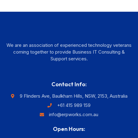
We are an association of experienced technology veterans
coming together to provide Business IT Consulting &
Support services.
Contact Info:
9 Flinders Ave, Baulkham Hills, NSW, 2153, Australia
+61 415 989 159
info@erpworks.com.au
Open Hours: