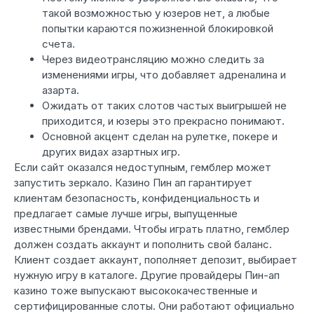
такой возможностью у юзеров нет, а любые
попытки караются пожизненной блокировкой
счета.
Через видеотрансляцию можно следить за
изменениями игры, что добавляет адреналина и
азарта.
Ожидать от таких слотов частых выигрышей не
приходится, и юзеры это прекрасно понимают.
Основной акцент сделан на рулетке, покере и
других видах азартных игр.
Если сайт оказался недоступным, гемблер может
запустить зеркало. Казино Пин ап гарантирует
клиентам безопасность, конфиденциальность и
предлагает самые лучше игры, выпущенные
известными брендами. Чтобы играть платно, гемблер
должен создать аккаунт и пополнить свой баланс.
Клиент создает аккаунт, пополняет депозит, выбирает
нужную игру в каталоге. Другие провайдеры Пин-ап
казино тоже выпускают высококачественные и
сертифицированные слоты. Они работают официально