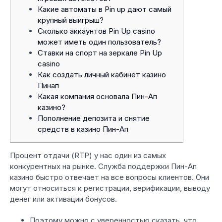
Какие автоматы в Pin up дают самый
крупный выигрыш?
Сколько аккаунтов Pin Up casino
может иметь один пользователь?
Ставки на спорт на зеркале Pin Up
casino
Как создать личный кабинет казино
Пинап
Какая компания основала Пин-Ап
казино?
Пополнение депозита и снятие
средств в казино Пин-Ап
Процент отдачи (RTP) у нас один из самых
конкурентных на рынке. Служба поддержки Пин-Ап
казино быстро отвечает на все вопросы клиентов. Они
могут относиться к регистрации, верификации, выводу
денег или активации бонусов.
Поэтому можно с уверенностью сказать, что