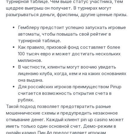
турнирной таблице. Чем выше статус участника, тем
щедрее выигрыш он получает. В турнирах могут
разыгрываться деньги, фриспины, другие ценные призы.
Гемблеру предстоит успешно запускать игровые
автоматы, чтобы повышать свой рейтинг в
турнирной таблице.
Как правило, призовой фонд составляет более
100 тысяч евро и может достигать нескольких
миллионов.
В частности, клиенты могут воочию увидеть
лицензию клуба, когда, кем и на каких основаниях
она выдана.
Для российских игроков преимуществом Pinup
считается возможность открытия счета в
рублях.
Такой подход позволяет предотвратить разные
мошеннические схемы и предупредить незаконное
отмывание денег. Каждый клиент pin up casino может
иметь только один основной счет. Демо-режим в
онлайн казино Пин Ап предоставляет игрокам