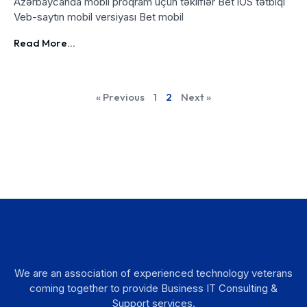
Azərbaycanda mobil proqram üçün təkliflər Bet iOS tətbiqi
Veb-saytın mobil versiyası Bet mobil
Read More...
« Previous
1
2
Next »
We are an association of experienced technology veterans
coming together to provide Business IT Consulting &
Support services.