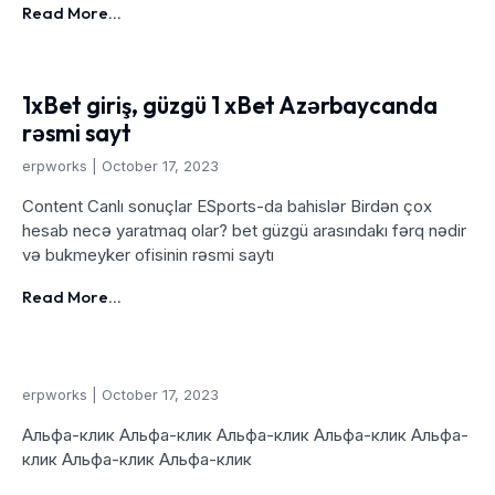
Read More...
1xBet giriş, güzgü 1 xBet Azərbaycanda
rəsmi sayt
erpworks
October 17, 2023
Content Canlı sonuçlar ESports-da bahislər Birdən çox
hesab necə yaratmaq olar? bet güzgü arasındakı fərq nədir
və bukmeyker ofisinin rəsmi saytı
Read More...
erpworks
October 17, 2023
Альфа-клик Альфа-клик Альфа-клик Альфа-клик Альфа-
клик Альфа-клик Альфа-клик