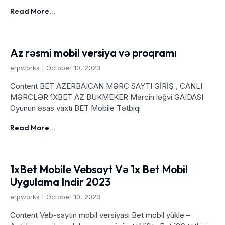
Read More...
Az rəsmi mobil versiya və proqramı
erpworks
October 10, 2023
Content BET AZERBAICAN MƏRC SAYTI GİRİŞ , CANLI
MƏRCLƏR 1XBET AZ BUKMEKER Mərcin ləğvi GAIDASI
Oyunun əsas vaxtı BET Mobile Tətbiqi
Read More...
1xBet Mobile Vebsayt Və 1x Bet Mobil
Uygulama Indir 2023
erpworks
October 10, 2023
Content Veb-saytın mobil versiyası Bet mobil yükle –