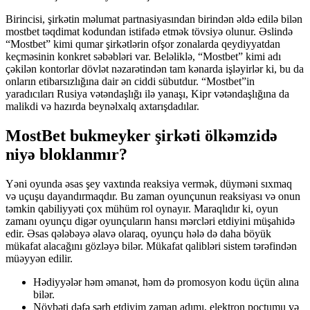
Birincisi, şirkətin məlumat partnasiyasından birindən əldə edilə bilən
mostbet təqdimat kodundan istifadə etmək tövsiyə olunur. Əslində
“Mostbet” kimi qumar şirkətlərin ofşor zonalarda qeydiyyatdan
keçməsinin konkret səbəbləri var. Beləliklə, “Mostbet” kimi adı
çəkilən kontorlar dövlət nəzarətindən tam kənarda işləyirlər ki, bu da
onların etibarsızlığına dair ən ciddi sübutdur. “Mostbet”in
yaradıcıları Rusiya vətəndaşlığı ilə yanaşı, Kipr vətəndaşlığına da
malikdi və hazırda beynəlxalq axtarışdadılar.
MostBet bukmeyker şirkəti ölkəmzidə
niyə bloklanmır?
Yəni oyunda əsas şey vaxtında reaksiya vermək, düyməni sıxmaq
və uçuşu dayandırmaqdır. Bu zaman oyunçunun reaksiyası və onun
təmkin qabiliyyəti çox mühüm rol oynayır. Maraqlıdır ki, oyun
zamanı oyunçu digər oyunçuların hansı mərcləri etdiyini müşahidə
edir. Əsas qələbəyə əlavə olaraq, oyunçu hələ də daha böyük
mükafat alacağını gözləyə bilər. Mükafat qalibləri sistem tərəfindən
müəyyən edilir.
Hədiyyələr həm əmanət, həm də promosyon kodu üçün alına
bilər.
Növbəti dəfə şərh etdiyim zaman adımı, elektron poçtumu və