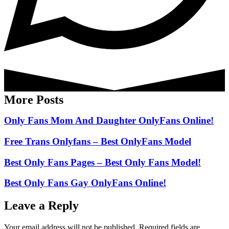
More Posts
Only Fans Mom And Daughter OnlyFans Online!
Free Trans Onlyfans – Best OnlyFans Model
Best Only Fans Pages – Best Only Fans Model!
Best Only Fans Gay OnlyFans Online!
Leave a Reply
Your email address will not be published.
Required fields are