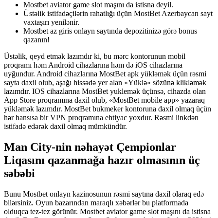
Mostbet aviator game slot maşını da istisna deyil.
Üstəlik istifadəçilərin rahatlığı üçün MostBet Azerbaycan sayt
vaxtaşırı yenilənir.
Mostbet az giris onlayn saytında depozitinizə görə bonus
qazanın!
Üstəlik, qeyd etmək lazımdır ki, bu mərc kontorunun mobil
proqramı həm Android cihazlarına həm də iOS cihazlarına
uyğundur. Android cihazlarına MostBet apk yükləmək üçün rəsmi
sayta daxil olub, aşağı hissədə yer alan «Yüklə» sözünə klikləmək
lazımdır. IOS cihazlarına MostBet yuklemək üçünsə, cihazda olan
App Store proqramına daxil olub, «MostBet mobile app» yazaraq
yükləmək lazımdır. MostBet bukmeker kontoruna daxil olmaq üçün
hər hansısa bir VPN proqramına ehtiyac yoxdur. Rəsmi linkdən
istifadə edərək daxil olmaq mümkündür.
Man City-nin nəhayət Çempionlar
Liqasını qazanmağa hazır olmasının üç
səbəbi
Bunu Mostbet onlayn kazinosunun rəsmi saytına daxil olaraq edə
bilərsiniz. Oyun bazarından maraqlı xəbərlər bu platformada
olduqca tez-tez görünür. Mostbet aviator game slot maşını da istisna