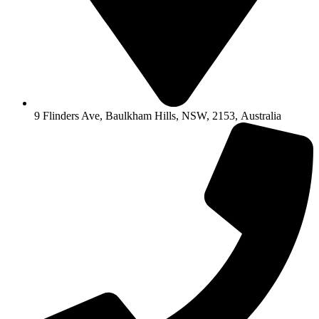
9 Flinders Ave, Baulkham Hills, NSW, 2153, Australia