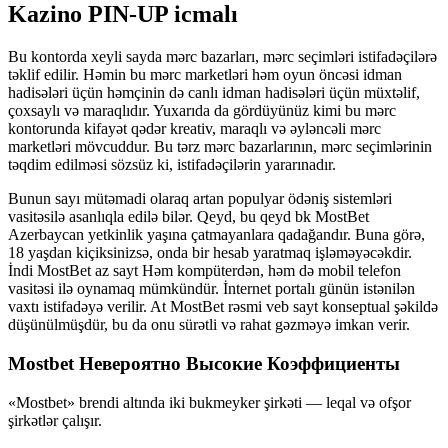
Kazino PIN-UP icmalı
Bu kontorda xeyli sayda mərc bazarları, mərc seçimləri istifadəçilərə
təklif edilir. Həmin bu mərc marketləri həm oyun öncəsi idman
hadisələri üçün həmçinin də canlı idman hadisələri üçün müxtəlif,
çoxsaylı və maraqlıdır. Yuxarıda da gördüyünüz kimi bu mərc
kontorunda kifayət qədər kreativ, maraqlı və əyləncəli mərc
marketləri mövcuddur. Bu tərz mərc bazarlarının, mərc seçimlərinin
təqdim edilməsi sözsüz ki, istifadəçilərin yararınadır.
Bunun sayı mütəmadi olaraq artan populyar ödəniş sistemləri
vasitəsilə asanlıqla edilə bilər. Qeyd, bu qeyd bk MostBet
Azerbaycan yetkinlik yaşına çatmayanlara qadağandır. Buna görə,
18 yaşdan kiçiksinizsə, onda bir hesab yaratmaq işləməyəcəkdir.
İndi MostBet az sayt Həm kompüterdən, həm də mobil telefon
vasitəsi ilə oynamaq mümkündür. İnternet portalı günün istənilən
vaxtı istifadəyə verilir. At MostBet rəsmi veb sayt konseptual şəkildə
düşünülmüşdür, bu da onu sürətli və rahat gəzməyə imkan verir.
Mostbet Невероятно Высокие Коэффициенты
«Mostbet» brendi altında iki bukmeyker şirkəti — leqal və ofşor
şirkətlər çalışır.