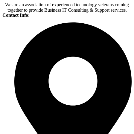
We are an association of experienced technology veterans coming
together to provide Business IT Consulting & Support services.
Contact Info: