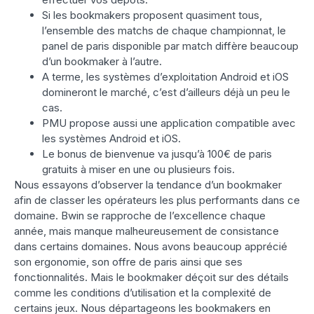
Si les bookmakers proposent quasiment tous,
l’ensemble des matchs de chaque championnat, le
panel de paris disponible par match diffère beaucoup
d’un bookmaker à l’autre.
A terme, les systèmes d’exploitation Android et iOS
domineront le marché, c’est d’ailleurs déjà un peu le
cas.
PMU propose aussi une application compatible avec
les systèmes Android et iOS.
Le bonus de bienvenue va jusqu’à 100€ de paris
gratuits à miser en une ou plusieurs fois.
Nous essayons d’observer la tendance d’un bookmaker
afin de classer les opérateurs les plus performants dans ce
domaine. Bwin se rapproche de l’excellence chaque
année, mais manque malheureusement de consistance
dans certains domaines. Nous avons beaucoup apprécié
son ergonomie, son offre de paris ainsi que ses
fonctionnalités. Mais le bookmaker déçoit sur des détails
comme les conditions d’utilisation et la complexité de
certains jeux. Nous départageons les bookmakers en