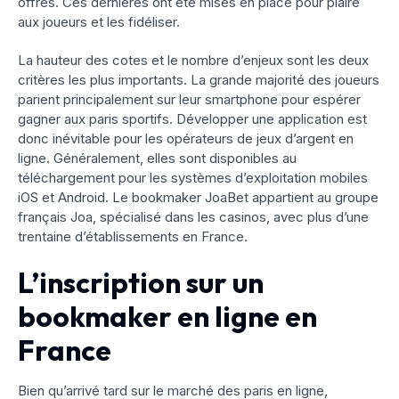
offres. Ces dernières ont été mises en place pour plaire
aux joueurs et les fidéliser.
La hauteur des cotes et le nombre d’enjeux sont les deux
critères les plus importants. La grande majorité des joueurs
parient principalement sur leur smartphone pour espérer
gagner aux paris sportifs. Développer une application est
donc inévitable pour les opérateurs de jeux d’argent en
ligne. Généralement, elles sont disponibles au
téléchargement pour les systèmes d’exploitation mobiles
iOS et Android. Le bookmaker JoaBet appartient au groupe
français Joa, spécialisé dans les casinos, avec plus d’une
trentaine d’établissements en France.
L’inscription sur un
bookmaker en ligne en
France
Bien qu’arrivé tard sur le marché des paris en ligne,