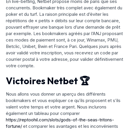
En live-betting, Netbet propose moins de paris que ses
concurrents. Bookmaker très complet avec également du
poker et du turf. La raison principale est d’éviter les
répétitions de « petits » débits sur leur compte bancaire,
pouvant effrayer une banque lors d’une demande de prêt
par exemple. Les bookmakers agréés par l’ANJ proposant
ces modes de paiement sont, à ce jour, Winamax, PMU,
Betclic, Unibet, Bwin et France Pari. Quelques jours après
avoir validé votre inscription, vous recevrez un code par
courrier postal à votre adresse, pour valider définitivement
votre compte.
Victoires Netbet 🏆
Nous allons vous donner un aperçu des différents
bookmakers et vous expliquer ce qu’ils proposent et s’ils
valent votre temps et votre argent. Nous inclurons
également un tableau pour comparer
https://reptoohil.com/slots/gods-of-the-seas-tritons-
fortune/
et comparer les avantages et les inconvénients