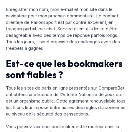
Enregistrer mon nom, mon e-mail et mon site dans le
navigateur pour mon prochain commentaire. Le contact
clientèle de ParionsSport est par contre excellent, en
français parfait, par chat. Service client à la limite d’être
désagréable avec des temps de réponse parfois longs.
Tous les jours, Unibet organise des challenges avec des
freebets à gagner.
Est-ce que les bookmakers
sont fiables ?
Tous les sites de paris en ligne présentés sur CompareBet
ont obtenu une licence de l’Autorité Nationale de Jeux qui
est un organisme public. Cette agrément renouvelable tous
les 5 ans leur impose entre autres des règles draconiennes
au niveau de la sécurité des transactions.
Vous pouvez voir quel bookmaker est le meilleur dans la