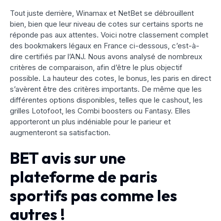
Tout juste derrière, Winamax et NetBet se débrouillent
bien, bien que leur niveau de cotes sur certains sports ne
réponde pas aux attentes. Voici notre classement complet
des bookmakers légaux en France ci-dessous, c’est-à-
dire certifiés par l’ANJ. Nous avons analysé de nombreux
critères de comparaison, afin d’être le plus objectif
possible. La hauteur des cotes, le bonus, les paris en direct
s’avèrent être des critères importants. De même que les
différentes options disponibles, telles que le cashout, les
grilles Lotofoot, les Combi boosters ou Fantasy. Elles
apporteront un plus indéniable pour le parieur et
augmenteront sa satisfaction.
BET avis sur une
plateforme de paris
sportifs pas comme les
autres !