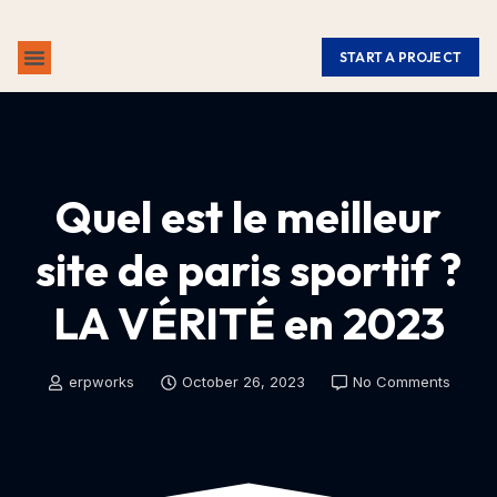
START A PROJECT
ABOUT US
CONTACT US
Quel est le meilleur
site de paris sportif ?
LA VÉRITÉ en 2023
erpworks
October 26, 2023
No Comments