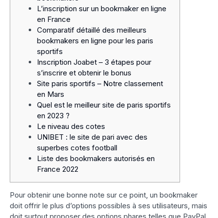
L’inscription sur un bookmaker en ligne
en France
Comparatif détaillé des meilleurs
bookmakers en ligne pour les paris
sportifs
Inscription Joabet – 3 étapes pour
s’inscrire et obtenir le bonus
Site paris sportifs – Notre classement
en Mars
Quel est le meilleur site de paris sportifs
en 2023 ?
Le niveau des cotes
UNIBET : le site de pari avec des
superbes cotes football
Liste des bookmakers autorisés en
France 2022
Pour obtenir une bonne note sur ce point, un bookmaker
doit offrir le plus d’options possibles à ses utilisateurs, mais
doit surtout proposer des options phares telles que PayPal.