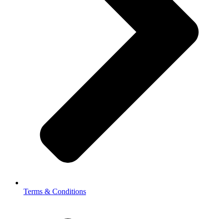
Terms & Conditions