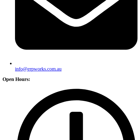
info@erpworks.com.au
Open Hours: