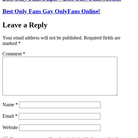
Best Only Fans Gay OnlyFans Online!
Leave a Reply
Your email address will not be published.
Required fields are
marked
*
Comment
*
Name
*
Email
*
Website