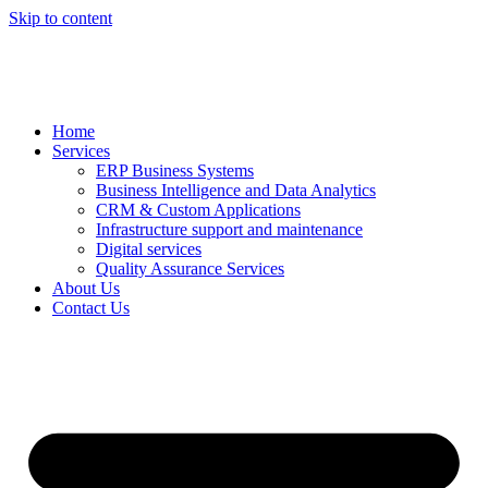
Skip to content
Home
Services
ERP Business Systems
Business Intelligence and Data Analytics
CRM & Custom Applications
Infrastructure support and maintenance
Digital services
Quality Assurance Services
About Us
Contact Us