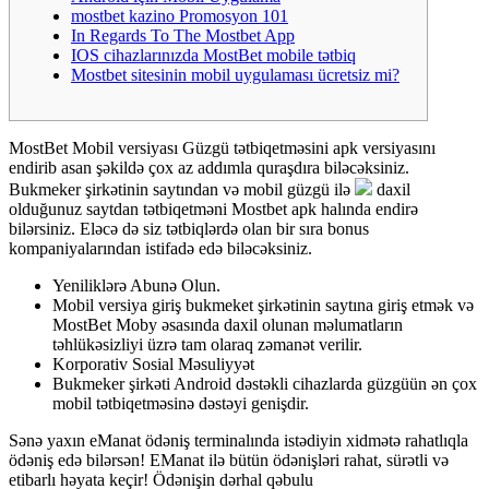
mostbet kazino Promosyon 101
In Regards To The Mostbet App
IOS cihazlarınızda MostBet mobile tətbiq
Mostbet sitesinin mobil uygulaması ücretsiz mi?
MostBet Mobil versiyası Güzgü tətbiqetməsini apk versiyasını
endirib asan şəkildə çox az addımla quraşdıra biləcəksiniz.
Bukmeker şirkətinin saytından və mobil güzgü ilə
daxil
olduğunuz saytdan tətbiqetməni Mostbet apk halında endirə
bilərsiniz. Eləcə də siz tətbiqlərdə olan bir sıra bonus
kompaniyalarından istifadə edə biləcəksiniz.
Yeniliklərə Abunə Olun.
Mobil versiya giriş bukmeket şirkətinin saytına giriş etmək və
MostBet Moby əsasında daxil olunan məlumatların
təhlükəsizliyi üzrə tam olaraq zəmanət verilir.
Korporativ Sosial Məsuliyyət
Bukmeker şirkəti Android dəstəkli cihazlarda güzgüün ən çox
mobil tətbiqetməsinə dəstəyi genişdir.
Sənə yaxın eManat ödəniş terminalında istədiyin xidmətə rahatlıqla
ödəniş edə bilərsən! EManat ilə bütün ödənişləri rahat, sürətli və
etibarlı həyata keçir! Ödənişin dərhal qəbulu