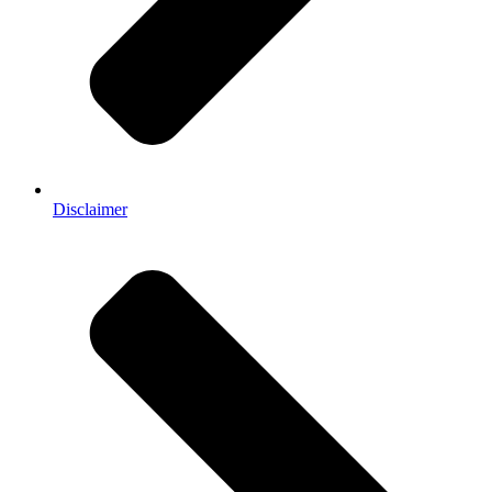
Disclaimer