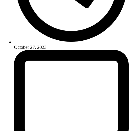
October 27, 2023