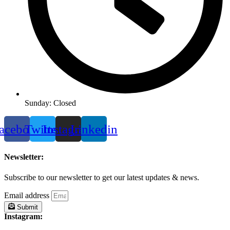
Sunday: Closed
acebook
Twitter
Instagram
Linkedin
Newsletter:
Subscribe to our newsletter to get our latest updates & news.
Email address
Submit
Instagram: