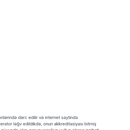
nlərində dərc edilir və internet saytında
erator ləğv edildikdə, onun akkreditasiyası bitmiş