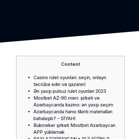
Content
Casino rulet oyunları: seçin, onlayn
təcrübə edin və qazanın!
Ən yaxşı pulsuz rulet oyunları 2023
Mostbet AZ-90 mərc şirkəti və
Azərbaycanda kazino: ən yaxşı seçim
Azərbaycanda hansı tikinti materialları
bahalaşıb? – SİYAHI
Bukmeker şirkəti Mostbet Azərbaycan
APP yükləmək
BAXI AZƏRBAYCAN • 10 İLSİZİNLƏ…