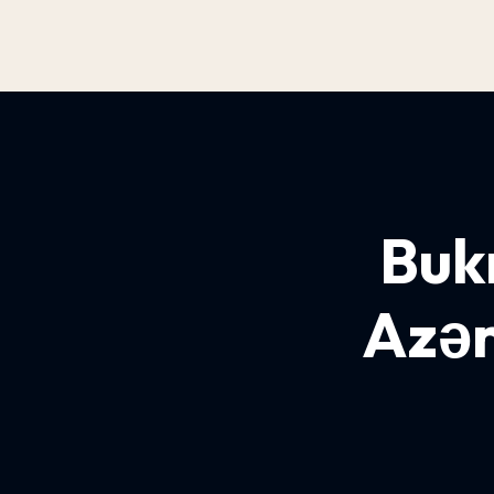
Buk
Azər