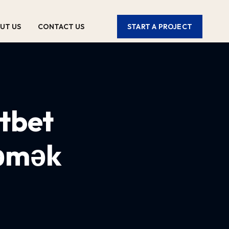
UT US
CONTACT US
START A PROJECT
tbet
ləmək