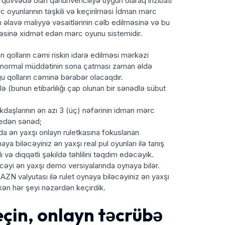
an qüvvədə olan qanunvericiliyə uyğun olaraq inzibati
oyunlarının təşkili və keçirilməsi İdman mərc
n əlavə maliyyə vəsaitlərinin cəlb edilməsinə və bu
əsinə xidmət edən mərc oyunu sistemidir.
n qolların cəmi riskin idarə edilməsi mərkəzi
in normal müddətinin sona çatması zaman əldə
u qolların cəminə bərabər olacaqdır.
 (bunun etibarlılığı çap olunan bir sənədlə sübut
kdaşlarının ən azı 3 (üç) nəfərinin idman mərc
q edən sənəd;
 ən yaxşı onlayn ruletkasına fokuslanan
a biləcəyiniz ən yaxşı real pul oyunları ilə tanış
lı və diqqətli şəkildə təhlilini təqdim edəcəyik.
əcəyi ən yaxşı demo versiyalarında oynaya bilər.
AZN valyutası ilə rulet oynaya biləcəyiniz ən yaxşı
əkən hər şeyi nəzərdən keçirdik.
eçin, onlayn təcrübə