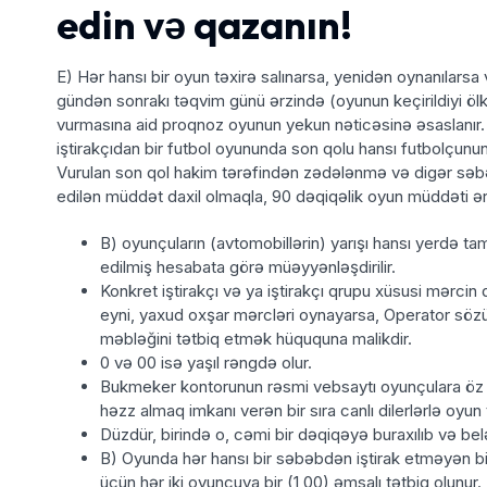
edin və qazanın!
E) Hər hansı bir oyun təxirə salınarsa, yenidən oynanılar
gündən sonrakı təqvim günü ərzində (oyunun keçirildiyi ölkən
vurmasına aid proqnoz oyunun yekun nəticəsinə əsaslanır
iştirakçıdan bir futbol oyununda son qolu hansı futbolçunu
Vurulan son qol hakim tərəfindən zədələnmə və digər səb
edilən müddət daxil olmaqla, 90 dəqiqəlik oyun müddəti ər
B) oyunçuların (avtomobillərin) yarışı hansı yerdə ta
edilmiş hesabata görə müəyyənləşdirilir.
Konkret iştirakçı və ya iştirakçı qrupu xüsusi mərci
eyni, yaxud oxşar mərcləri oynayarsa, Operator s
məbləğini tətbiq etmək hüququna malikdir.
0 və 00 isə yaşıl rəngdə olur.
Bukmeker kontorunun rəsmi vebsaytı oyunçulara öz 
həzz almaq imkanı verən bir sıra canlı dilerlərlə oyun t
Düzdür, birində o, cəmi bir dəqiqəyə buraxılıb və be
B) Oyunda hər hansı bir səbəbdən iştirak etməyən b
üçün hər iki oyunçuya bir (1,00) əmsalı tətbiq olunur.