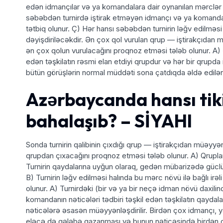
edən idmançılar və ya komandalara dair oynanılan mərclər
səbəbdən turnirdə iştirak etməyən idmançı və ya komandala
tətbiq olunur. Ç) Hər hansı səbəbdən turnirin ləğv edilməsi
dəyişdiriləcəkdir. Ən çox qol vurulan qrup — iştirakçıdan
ən çox qolun vurulacağını proqnoz etməsi tələb olunur. A) Ə
edən təşkilatın rəsmi elan etdiyi qrupdur və hər bir qrupda 
bütün görüşlərin normal müddəti sona çatdıqda əldə edilən
Azərbaycanda hansı tiki
bahalaşıb? – SİYAHI
Sonda turnirin qalibinin çıxdığı qrup — iştirakçıdan müəyyən
qrupdan çıxacağını proqnoz etməsi tələb olunur. A) Qrupları 
Turnirin qaydalarına uyğun olaraq, gedən mübarizədə güclü 
B) Turnirin ləğv edilməsi halında bu mərc növü ilə bağlı irəl
olunur. A) Turnirdəki (bir və ya bir neçə idman növü daxilind
komandanın nəticələri tədbiri təşkil edən təşkilatın qayda
nəticələrə əsasən müəyyənləşdirilir. Birdən çox idmançı,
eləcə də qələbə qazanması və bunun nəticəsində birdən ç